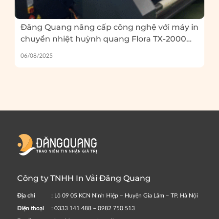
Đăng Quang nâng cấp công nghệ với máy in
chuyển nhiệt huỳnh quang Flora TX-2000
EP – Và 5 lỗi thường gặp khi in huỳnh quang
06/08/2025
bạn cần tránh
Công ty TNHH In Vải Đăng Quang
Địa chỉ
: Lô 09 05 KCN Ninh Hiệp – Huyện Gia Lâm – TP. Hà Nội
Điện thoại
: 0333 141 488 – 0982 750 513