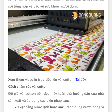
sợi tổng hợp và bảo vệ sức khỏe người dùng.
Xem them video in trực tiếp lên vải cotton:
Tại đây
Cách chăm sóc vải cotton
Để giữ vải cotton bền đẹp, hãy tuân thủ hướng dẫn của nhà
sản xuất và áp dụng các biện pháp sau:
Giặt bằng nước lạnh hoặc ấm
: Tránh dùng nước nóng vì