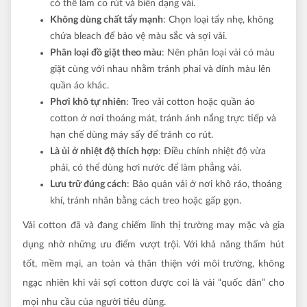
có thể làm co rút và biến dạng vải.
Không dùng chất tẩy mạnh
: Chọn loại tẩy nhẹ, không
chứa bleach để bảo vệ màu sắc và sợi vải.
Phân loại đồ giặt theo màu
: Nên phân loại vải có màu
giặt cùng với nhau nhằm tránh phai và dính màu lên
quần áo khác.
Phơi khô tự nhiên
: Treo vải cotton hoặc quần áo
cotton ở nơi thoáng mát, tránh ánh nắng trực tiếp và
hạn chế dùng máy sấy để tránh co rút.
Là ủi ở nhiệt độ thích hợp
: Điều chỉnh nhiệt độ vừa
phải, có thể dùng hơi nước để làm phẳng vải.
Lưu trữ đúng cách
: Bảo quản vải ở nơi khô ráo, thoáng
khí, tránh nhăn bằng cách treo hoặc gấp gọn.
Vải cotton đã và đang chiếm lĩnh thị trường may mặc và gia
dụng nhờ những ưu điểm vượt trội. Với khả năng thấm hút
tốt, mềm mại, an toàn và thân thiện với môi trường, không
ngạc nhiên khi vải sợi cotton được coi là vải “quốc dân” cho
mọi nhu cầu của người tiêu dùng.