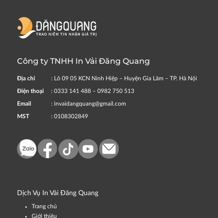
Công ty TNHH In Vải Đăng Quang
Địa chỉ
: Lô 09 05 KCN Ninh Hiệp – Huyện Gia Lâm – TP. Hà Nội
Điện thoại
: 0333 141 488 – 0982 750 513
Email
: invaidangquang@gmail.com
MST
: 0108302849
Dịch Vụ In Vải Đăng Quang
Trang chủ
Giới thiệu