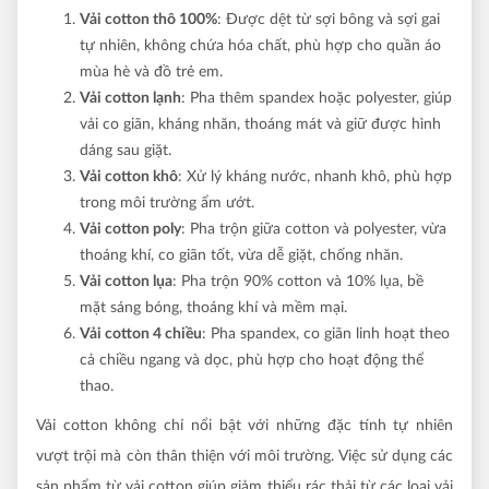
Vải cotton thô 100%
: Được dệt từ sợi bông và sợi gai
tự nhiên, không chứa hóa chất, phù hợp cho quần áo
mùa hè và đồ trẻ em.
Vải cotton lạnh
: Pha thêm spandex hoặc polyester, giúp
vải co giãn, kháng nhăn, thoáng mát và giữ được hình
dáng sau giặt.
Vải cotton khô
: Xử lý kháng nước, nhanh khô, phù hợp
trong môi trường ẩm ướt.
Vải cotton poly
: Pha trộn giữa cotton và polyester, vừa
thoáng khí, co giãn tốt, vừa dễ giặt, chống nhăn.
Vải cotton lụa
: Pha trộn 90% cotton và 10% lụa, bề
mặt sáng bóng, thoáng khí và mềm mại.
Vải cotton 4 chiều
: Pha spandex, co giãn linh hoạt theo
cả chiều ngang và dọc, phù hợp cho hoạt động thể
thao.
Vải cotton không chỉ nổi bật với những đặc tính tự nhiên
vượt trội mà còn thân thiện với môi trường. Việc sử dụng các
sản phẩm từ vải cotton giúp giảm thiểu rác thải từ các loại vải