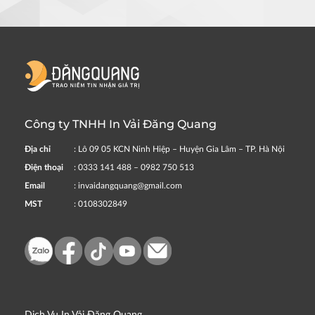
Công ty TNHH In Vải Đăng Quang
Địa chỉ
: Lô 09 05 KCN Ninh Hiệp – Huyện Gia Lâm – TP. Hà Nội
Điện thoại
: 0333 141 488 – 0982 750 513
Email
: invaidangquang@gmail.com
MST
: 0108302849
Dịch Vụ In Vải Đăng Quang