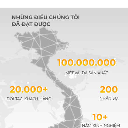
NHỮNG ĐIỀU CHÚNG TÔI
ĐÃ ĐẠT ĐƯỢC
100.000.000
MÉT VẢI ĐÃ SẢN XUẤT
20.000+
200
NHÂN SỰ
ĐỐI TÁC, KHÁCH HÀNG
10+
NĂM KINH NGHIỆM