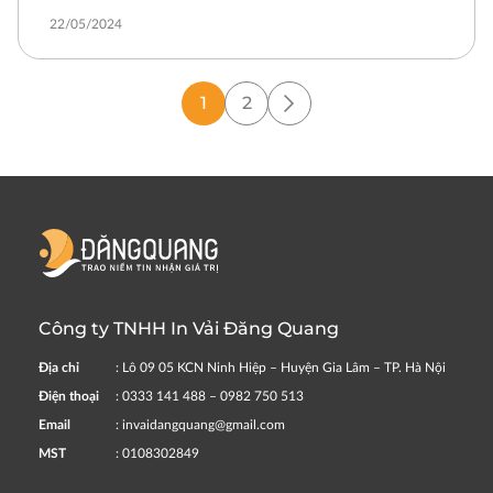
22/05/2024
1
2
Công ty TNHH In Vải Đăng Quang
Địa chỉ
: Lô 09 05 KCN Ninh Hiệp – Huyện Gia Lâm – TP. Hà Nội
Điện thoại
: 0333 141 488 – 0982 750 513
Email
: invaidangquang@gmail.com
MST
: 0108302849