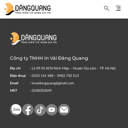
Công ty TNHH In Vải Đăng Quang
Địa chỉ
: Lô 09 05 KCN Ninh Hiệp – Huyện Gia Lâm – TP. Hà Nội
Điện thoại
: 0333 141 488 – 0982 750 513
Email
: invaidangquang@gmail.com
MST
: 0108302849