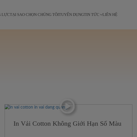
G LỰC
TẠI SAO CHỌN CHÚNG TÔI
TUYỂN DỤNG
TIN TỨC
LIÊN HỆ
In Vải Cotton Không Giới Hạn Số Màu