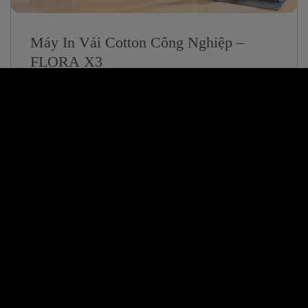
Máy In Vải Cotton Công Nghiệp –
FLORA X3
21/06/2024
In Vải Thun 4 Chiều – Thời Trang Trẻ
Em
22/05/2024
1
2