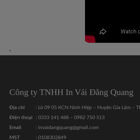
"
Công ty TNHH In Vải Đăng Quang
Địa chỉ
: Lô 09 05 KCN Ninh Hiệp – Huyện Gia Lâm – T
Điện thoại
: 0333 141 488 – 0982 750 513
Email
: invaidangquang@gmail.com
MST
: 0108302849