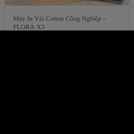
Máy In Vải Cotton Công Nghiệp –
FLORA X3
21/06/2024
In Vải Thô Cotton – Thời Trang Áo Sơ
Mi
22/05/2024
1
2