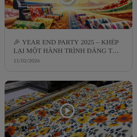
🎉 YEAR END PARTY 2025 – KHÉP
LẠI MỘT HÀNH TRÌNH ĐÁNG TỰ
HÀO
11/02/2026