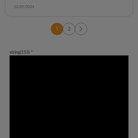
22/05/2024
1
2
string(153) "