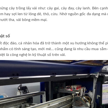
những cây trồng lấy vải như: cây gai, cây đay, cây lanh. Bên cạ
m hay sợi len từ lông dê, thỏ, cừu. Nhờ nguồn gốc đa dạng mà m
 thướt tha, vải bông mềm mại.
uật số
iết độc đáo, cá nhân hóa đã trở thành một xu hướng không thể
 phẩm có tính sáng tạo, mới mẻ… cũng đang là nhu cầu mua sắm c
ệt là công nghệ In kỹ thuật số trên vải.