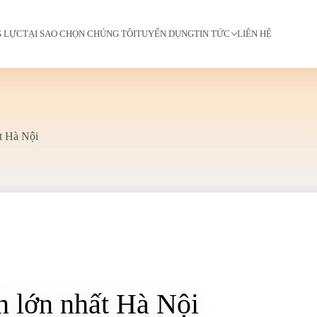
G LỰC
TẠI SAO CHỌN CHÚNG TÔI
TUYỂN DỤNG
TIN TỨC
LIÊN HỆ
t Hà Nội
n lớn nhất Hà Nội