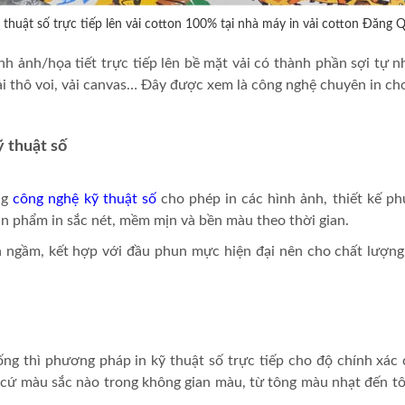
ỹ thuật số trực tiếp lên vải cotton 100% tại nhà máy in vải cotton Đăng 
nh ảnh/họa tiết trực tiếp lên bề mặt vải có thành phần sợi tự n
 vải thô voi, vải canvas… Đây được xem là công nghệ chuyên in cho
ỹ thuật số
ng
công nghệ kỹ thuật số
cho phép in các hình ảnh, thiết kế phứ
sản phẩm in sắc nét, mềm mịn và bền màu theo thời gian.
ện ngầm, kết hợp với đầu phun mực hiện đại nên cho chất lượng
ống thì phương pháp in kỹ thuật số trực tiếp cho độ chính xác 
cứ màu sắc nào trong không gian màu, từ tông màu nhạt đến t