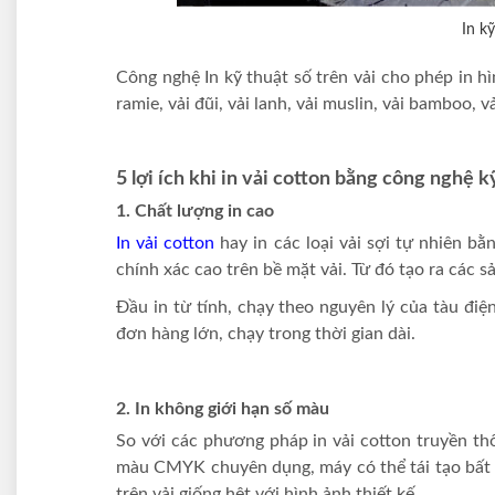
In k
Công nghệ In kỹ thuật số trên vải cho phép in hì
ramie, vải đũi, vải lanh, vải muslin, vải bamboo,
5 lợi ích khi in vải cotton bằng công nghệ k
1. Chất lượng in cao
In vải cotton
hay in các loại vải sợi tự nhiên bằ
chính xác cao trên bề mặt vải. Từ đó tạo ra các 
Đầu in từ tính, chạy theo nguyên lý của tàu đi
đơn hàng lớn, chạy trong thời gian dài.
2. In không giới hạn số màu
So với các phương pháp in vải cotton truyền th
màu CMYK chuyên dụng, máy có thể tái tạo bất 
trên vải giống hệt với hình ảnh thiết kế.