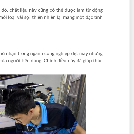
nh đó, chất liệu này cũng có thể được làm từ động
ỗi loại vải sợi thiên nhiên lại mang một đặc tính
 phủ nhận trong ngành công nghiệp dệt may những
ủa người tiêu dùng. Chính điều này đã giúp thúc