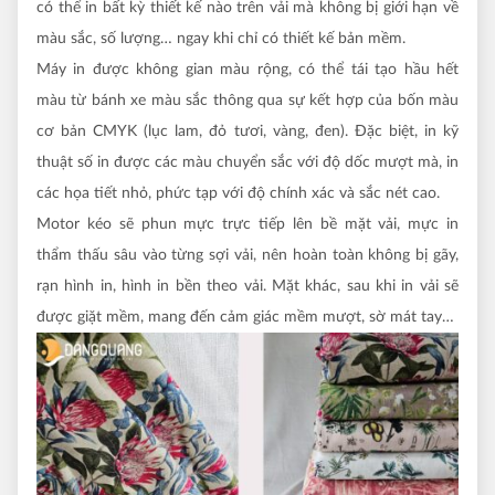
có thể in bất kỳ thiết kế nào trên vải mà không bị giới hạn về
màu sắc, số lượng… ngay khi chỉ có thiết kế bản mềm.
Máy in được không gian màu rộng, có thể tái tạo hầu hết
màu từ bánh xe màu sắc thông qua sự kết hợp của bốn màu
cơ bản CMYK (lục lam, đỏ tươi, vàng, đen). Đặc biệt, in kỹ
thuật số in được các màu chuyển sắc với độ dốc mượt mà, in
các họa tiết nhỏ, phức tạp với độ chính xác và sắc nét cao.
Motor kéo sẽ phun mực trực tiếp lên bề mặt vải, mực in
thẩm thấu sâu vào từng sợi vải, nên hoàn toàn không bị gãy,
rạn hình in, hình in bền theo vải. Mặt khác, sau khi in vải sẽ
được giặt mềm, mang đến cảm giác mềm mượt, sờ mát tay…