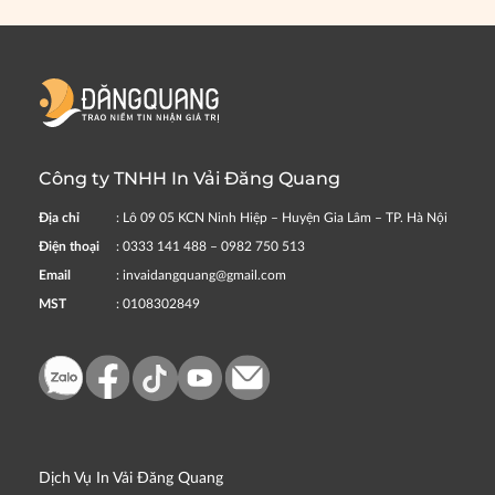
Công ty TNHH In Vải Đăng Quang
Địa chỉ
: Lô 09 05 KCN Ninh Hiệp – Huyện Gia Lâm – TP. Hà Nội
Điện thoại
: 0333 141 488 – 0982 750 513
Email
: invaidangquang@gmail.com
MST
: 0108302849
Dịch Vụ In Vải Đăng Quang