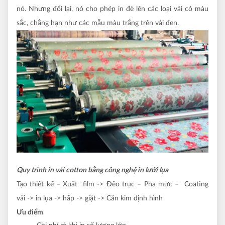
nó. Nhưng đổi lại, nó cho phép in đè lên các loại vải có màu
sắc, chẳng hạn như các mẫu màu trắng trên vải đen.
Quy trình in vải cotton bằng công nghệ in lưới lụa
Tạo thiết kế – Xuất film -> Đẽo trục – Pha mực – Coating
vải -> in lụa -> hấp -> giặt -> Căn kim định hình
Ưu điểm