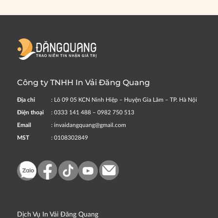
Công ty TNHH In Vải Đăng Quang
Địa chỉ
: Lô 09 05 KCN Ninh Hiệp – Huyện Gia Lâm – TP. Hà Nội
Điện thoại
: 0333 141 488 – 0982 750 513
Email
: invaidangquang@gmail.com
MST
: 0108302849
Dịch Vụ In Vải Đăng Quang