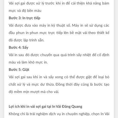
Vải sợi gai được xử lý trước khi in để cải thiện khả năng bám
mực và độ bền màu
Bước 3: In trực tiếp
Vải được đưa vào máy in kỹ thuật số. Máy in sẽ sử dụng các
đầu phun in phun mực trực tiếp lên bề mặt vải theo thiết kế
đã được lập trình sẵn.
Bước 4: Sấy
Vải in sau đó được chuyển qua quá trình sấy nhiệt để cố định
màu và làm khô mực in.
Bước 5: Giặt
Vải sợi gai sau khi in và sấy xong có thể được giặt để loại bỏ
chất xử lý và mực dư thừa. Đồng thời đây cũng là bước tạo
độ mềm mịn mượt mà cho vải.
Lợi ích khi in vải sợi gai tại In Vải Đăng Quang
Không chỉ là trải nghiệm dịch vụ in chuyên nghiệp, chọn In Vải