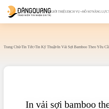
GIỚI THIỆU
DỊCH VỤ
HỒ SƠ NĂNG LỰC
Trang Chủ
Tin Tức
Tin Kỹ Thuật
In Vải Sợi Bamboo Theo Yêu Cầ
In vải sợi bamboo th