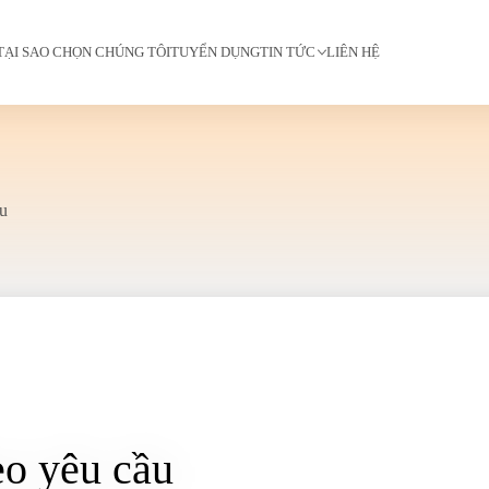
TẠI SAO CHỌN CHÚNG TÔI
TUYỂN DỤNG
TIN TỨC
LIÊN HỆ
u
eo yêu cầu