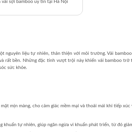
 vải sợi bamboo uy tín tại Hà Nội
 một nguyên liệu tự nhiên, thân thiện với môi trường. Vải bambo
à rất bền. Những đặc tính vượt trội này khiến vải bamboo trở 
sóc sức khỏe.
 mặt mịn màng, cho cảm giác mềm mại và thoải mái khi tiếp xúc 
áng khuẩn tự nhiên, giúp ngăn ngừa vi khuẩn phát triển, từ đó gi