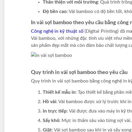
Thân thiện với môi trường
: Quá trình trồn
Độ bền cao
: Vải bamboo có độ bền tốt, khô
In vải sợi bamboo theo yêu cầu bằng công n
Công nghệ in kỹ thuật số
(Digital Printing) đã m
Vải bamboo, với những đặc tính ưu việt như mềm 
sản phẩm đẹp mắt mà còn đảm bảo chất lượng cao 
Quy trình in vải sợi bamboo theo yêu cầu
Quy trình in vải sợi bamboo bằng công nghệ in k
Thiết kế mẫu in:
Tạo thiết kế bằng phần mề
Hồ vải:
Vải bamboo được xử lý trước khi i
In trực tiếp:
Vải được đưa vào máy in kỹ thu
Sấy khô:
Mực in thấm sâu vào từng sợi vải,
Giặt:
Vải sợi bamboo sau khi in và sấy xon