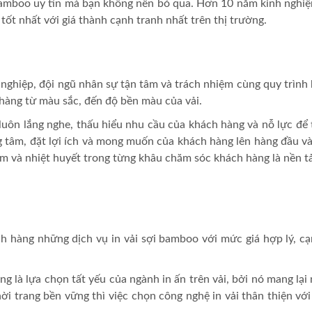
i bamboo uy tín mà bạn không nên bỏ qua. Hơn 10 năm kinh nghi
tốt nhất với giá thành cạnh tranh nhất trên thị trường.
 nghiệp, đội ngũ nhân sự tận tâm và trách nhiệm cùng quy trình
hàng từ màu sắc, đến độ bền màu của vải.
luôn lắng nghe, thấu hiểu nhu cầu của khách hàng và nỗ lực để 
g tâm, đặt lợi ích và mong muốn của khách hàng lên hàng đầu và
m và nhiệt huyết trong từng khâu chăm sóc khách hàng là nền t
h hàng những dịch vụ in vải sợi bamboo với mức giá hợp lý, cạ
ng là lựa chọn tất yếu của ngành in ấn trên vải, bởi nó mang lạ
hời trang bền vững thì việc chọn công nghệ in vải thân thiện v