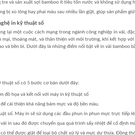
g tre và sản xuất sợi bamboo ít tiêu tốn nước và không sử dụng 
ng bị xù lông hay phai màu sau nhiều lần giặt, giúp sản phẩm giữ
ghệ in kỹ thuật số
ang lại một cuộc cách mạng trong ngành công nghiệp in vải, đặc
mại, thoáng mát, và thân thiện với môi trường, khi kết hợp với 
và bền bỉ. Dưới đây là những điểm nổi bật về in vải bamboo bằ
ỹ thuật số có 5 bước cơ bản dưới đây:
m đồ họa và kết nối với máy in kỹ thuật số
n để cải thiện khả năng bám mực và độ bền màu.
ật số. Máy in sẽ sử dụng các đầu phun in phun mực trực tiếp lên
 vải in sau đó được chuyển qua quá trình sấy nhiệt để cố định m
g có thể được giặt để loại bỏ chất xử lý và mực dư thừa. Đồng 