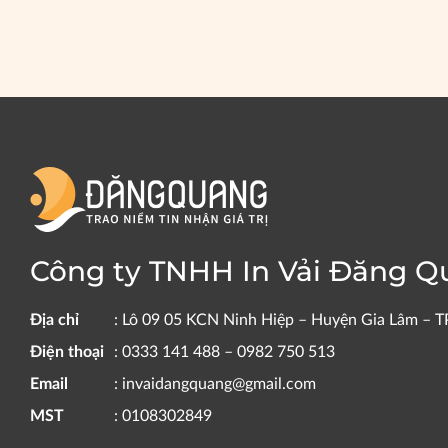
Công ty TNHH In Vải Đăng 
Địa chỉ
: Lô 09 05 KCN Ninh Hiệp – Huyện Gia Lâm – T
Điện thoại
: 0333 141 488 – 0982 750 513
Email
: invaidangquang@gmail.com
MST
: 0108302849