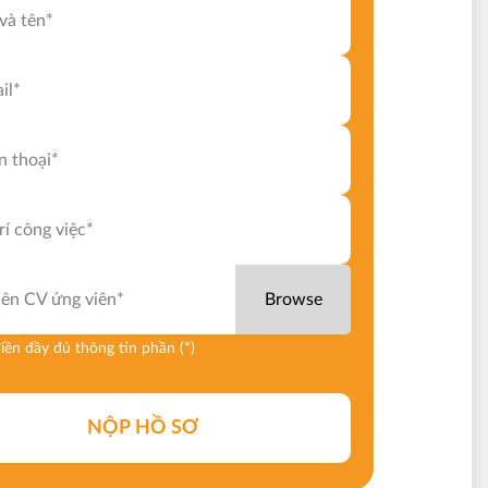
 lên CV ứng viên*
Browse
điền đầy đủ thông tin phần (*)