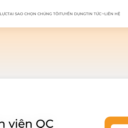
LỰC
TẠI SAO CHỌN CHÚNG TÔI
TUYỂN DỤNG
TIN TỨC
LIÊN HỆ
n viên QC