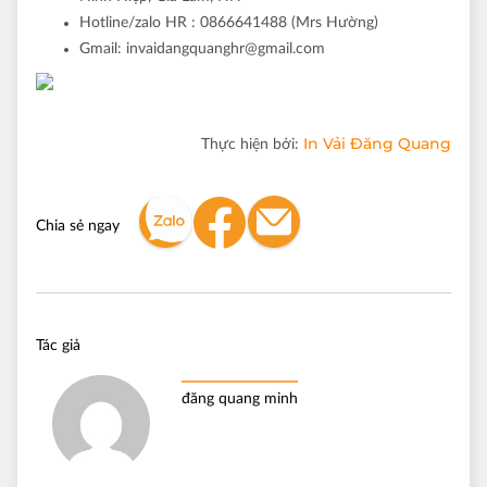
Hotline/zalo HR :
0866641488 (Mrs Hường)
Gmail:
invaidangquanghr@gmail.com
In Vải Đăng Quang
Thực hiện bởi:
Chia sẻ ngay
Tác giả
đăng quang minh