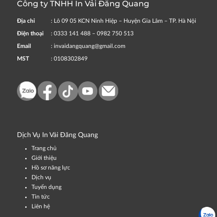
Công ty TNHH In Vải Đăng Quang
Địa chỉ
: Lô 09 05 KCN Ninh Hiệp – Huyện Gia Lâm – TP. Hà Nội
Điện thoại
: 0333 141 488 – 0982 750 513
Email
: invaidangquang@gmail.com
MST
: 0108302849
Dịch Vụ In Vải Đăng Quang
Trang chủ
Giới thiệu
Hồ sơ năng lực
Dịch vụ
Tuyển dụng
Tin tức
Liên hệ