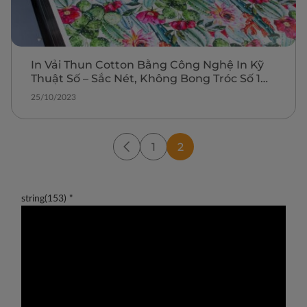
In Vải Thun Cotton Bằng Công Nghệ In Kỹ
Thuật Số – Sắc Nét, Không Bong Tróc Số 1
Miền Bắc
25/10/2023
1
2
string(153) "