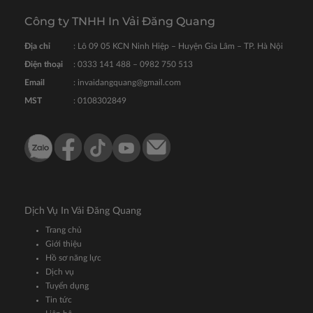
Công ty TNHH In Vải Đăng Quang
Địa chỉ
: Lô 09 05 KCN Ninh Hiệp – Huyện Gia Lâm – TP. Hà Nội
Điện thoại
: 0333 141 488 – 0982 750 513
Email
: invaidangquang@gmail.com
MST
: 0108302849
Dịch Vụ In Vải Đăng Quang
Trang chủ
Giới thiệu
Hồ sơ năng lực
Dịch vụ
Tuyển dụng
Tin tức