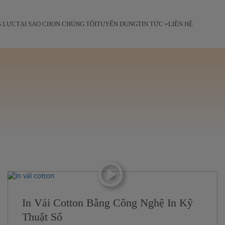
G LỰC
TẠI SAO CHỌN CHÚNG TÔI
TUYỂN DỤNG
TIN TỨC
LIÊN HỆ
In Vải Cotton Bằng Công Nghệ In Kỹ
Thuật Số