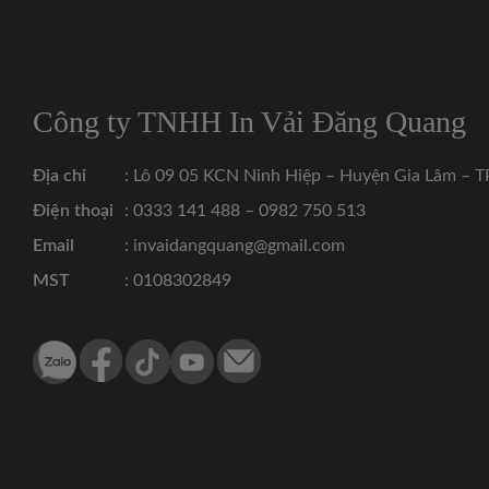
Công ty TNHH In Vải Đăng Quang
Địa chỉ
: Lô 09 05 KCN Ninh Hiệp – Huyện Gia Lâm – T
Điện thoại
: 0333 141 488 – 0982 750 513
Email
: invaidangquang@gmail.com
MST
: 0108302849