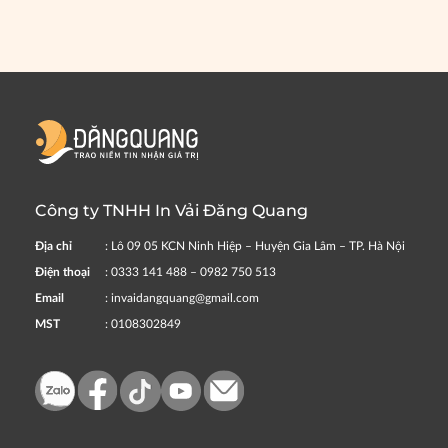
Công ty TNHH In Vải Đăng Quang
Địa chỉ
: Lô 09 05 KCN Ninh Hiệp – Huyện Gia Lâm – TP. Hà Nội
Điện thoại
: 0333 141 488 – 0982 750 513
Email
: invaidangquang@gmail.com
MST
: 0108302849