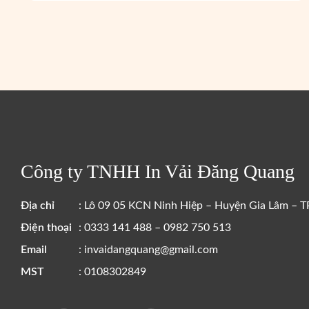
Công ty TNHH In Vải Đăng Quang
Địa chỉ
: Lô 09 05 KCN Ninh Hiệp – Huyện Gia Lâm – T
Điện thoại
: 0333 141 488 – 0982 750 513
Email
: invaidangquang@gmail.com
MST
: 0108302849