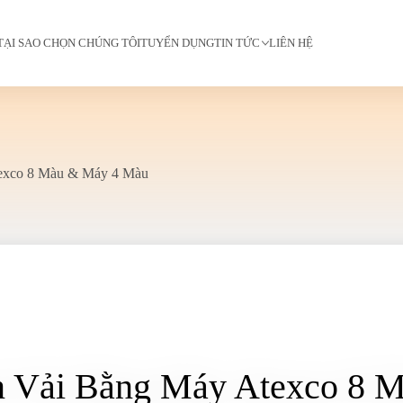
TẠI SAO CHỌN CHÚNG TÔI
TUYỂN DỤNG
TIN TỨC
LIÊN HỆ
texco 8 Màu & Máy 4 Màu
n Vải Bằng Máy Atexco 8 