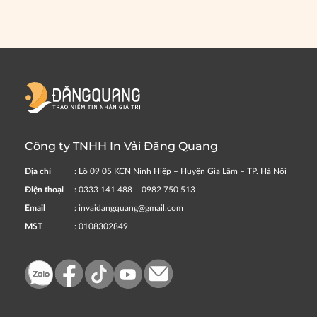
Công ty TNHH In Vải Đăng Quang
Địa chỉ
: Lô 09 05 KCN Ninh Hiệp – Huyện Gia Lâm – TP. Hà Nội
Điện thoại
: 0333 141 488 – 0982 750 513
Email
: invaidangquang@gmail.com
MST
: 0108302849