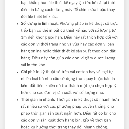
bạn khắc phục file thiết kế ngay lập tức kể cả tại thời
điểm in bằng cách dừng máy để chỉnh sửa hoặc thay
đổi file thiết kế khác.
Số lượng in linh hoạt:
Phương pháp in kỹ thuật số trực
tiếp bạn có thể in bất cứ thiết kế nào với số lượng từ
1m đến không giới hạn. Điều này rất thích hợp đối với
các đơn vị thời trang nhỏ và vừa hay các đơn vị bán
hàng online hoặc thiết thiết kế sản xuất theo đơn đặt
hàng. Điều này còn giúp các đơn vị giảm được lượng
vải in tồn kho.
Chi phí:
In kỹ thuật số trên vải cotton hay vải sợi tự
nhiên loại bỏ nhu cầu sử dụng trục quay hoặc bản in
kẽm đắt tiền, khiến nó trở thành một lựa chọn hợp lý
hơn cho các đơn vị sản xuất với số lượng nhỏ.
Thời gian in nhanh:
Thời gian in kỹ thuật số nhanh hơn
rất nhiều so với các phương pháp truyền thống, cho
phép thời gian sản xuất ngắn hơn. Điều rất có lợi cho
các đơn vị sản xuất đơn hàng lớn, gấp về thời gian
hoặc xu hướng thời trang thay đổi nhanh chóng.