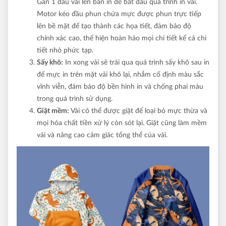
Gắn 1 đầu vải lên bàn in để bắt đầu quá trình in vải.
Motor kéo đầu phun chứa mực được phun trực tiếp
lên bề mặt để tạo thành các họa tiết, đảm bảo độ
chính xác cao, thể hiện hoàn hảo mọi chi tiết kể cả chi
tiết nhỏ phức tạp.
Sấy khô:
In xong vải sẽ trải qua quá trình sấy khô sau in
để mực in trên mặt vải khô lại, nhắm cố định màu sắc
vĩnh viễn, đảm bảo độ bền hình in và chống phai màu
trong quá trình sử dụng.
Giặt mềm:
Vải có thể được giặt để loại bỏ mực thừa và
mọi hóa chất tiền xử lý còn sót lại. Giặt cũng làm mềm
vải và nâng cao cảm giác tổng thể của vải.