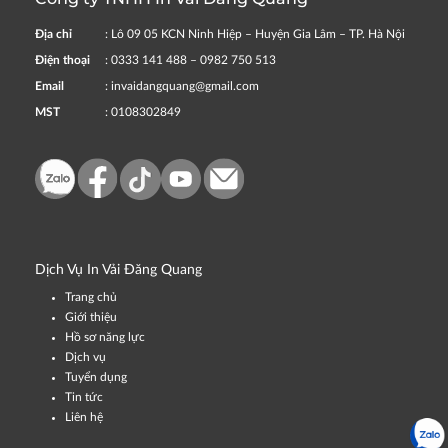
Địa chỉ
: Lô 09 05 KCN Ninh Hiệp – Huyện Gia Lâm – TP. Hà Nội
Điện thoại
: 0333 141 488 – 0982 750 513
Email
: invaidangquang@gmail.com
MST
: 0108302849
Dịch Vụ In Vải Đăng Quang
Trang chủ
Giới thiệu
Hồ sơ năng lực
Dịch vụ
Tuyển dụng
Tin tức
Liên hệ