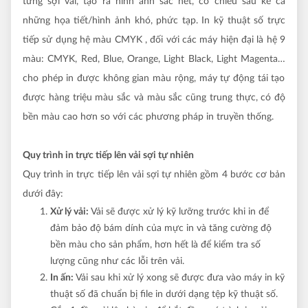
từng sợi vải, tạo ra hình ảnh sắc nét, có chiều sâu kể cả
những họa tiết/hình ảnh khó, phức tạp. In kỹ thuật số trực
tiếp sử dụng hệ màu CMYK , đối với các máy hiện đại là
hệ 9
màu: CMYK, Red, Blue, Orange, Light Black, Light Magenta…
cho phép in được không gian màu rộng, máy tự động tái tạo
được hàng triệu màu sắc và màu sắc cũng trung thực, có độ
bền màu cao hơn so với các phương pháp in truyền thống.
Quy trình in trực tiếp lên vải sợi tự nhiên
Quy trình in trực tiếp lên vải sợi tự nhiên gồm 4 bước cơ bản
dưới đây:
Xử lý vải:
Vải sẽ được xử lý kỹ lưỡng trước khi in để
đảm bảo độ bám dính của mực in và tăng cường độ
bền màu cho sản phẩm, hơn hết là để kiểm tra số
lượng cũng như các lỗi trên vải.
In ấn:
Vải sau khi xử lý xong sẽ được đưa vào máy in kỹ
thuật số đã chuẩn bị file in dưới dạng tệp kỹ thuật số.