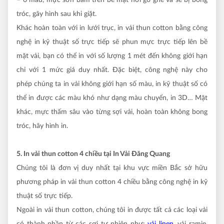
tróc, gãy hình sau khi giặt.
Khác hoàn toàn với in lưới trục, in vải thun cotton bằng công
nghệ in kỹ thuật số trực tiếp sẽ phun mực trực tiếp lên bề
mặt vải, bạn có thể in với số lượng 1 mét đến không giới hạn
chỉ với 1 mức giá duy nhất. Đặc biệt, công nghệ này cho
phép chúng ta in vải không giới hạn số màu, in kỹ thuật số có
thể in được các màu khó như dạng màu chuyển, in 3D… Mặt
khác, mực thấm sâu vào từng sợi vải, hoàn toàn không bong
tróc, hãy hình in.
5. In vải thun cotton 4 chiều tại In Vải Đăng Quang
Chúng tôi là đơn vị duy nhất tại khu vực miền Bắc sở hữu
phương pháp in vải thun cotton 4 chiều bằng công nghệ in kỹ
thuật số trực tiếp.
Ngoài in vải thun cotton, chúng tôi in được tất cả các loại vải
có thành phần từ các sợi tự nhiên như:
vải linen
, vải ramie,