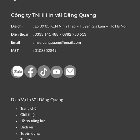
Công ty TNHH In Vải Đăng Quang
Địa chỉ
: Lô 09 05 KCN Ninh Hiệp – Huyện Gia Lâm – TP. Hà Nội
Điện thoại
: 0333 141 488 – 0982 750 513
Email
: invaidangquang@gmail.com
MST
: 0108302849
Dịch Vụ In Vải Đăng Quang
Trang chủ
Giới thiệu
Hồ sơ năng lực
Dịch vụ
Tuyển dụng
Tin tức