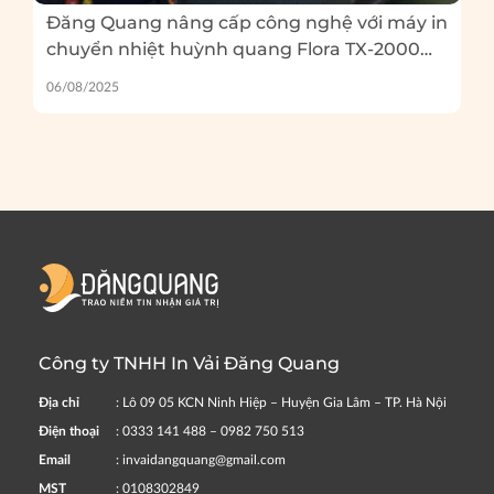
Đăng Quang nâng cấp công nghệ với máy in
chuyển nhiệt huỳnh quang Flora TX-2000
EP – Và 5 lỗi thường gặp khi in huỳnh quang
06/08/2025
bạn cần tránh
Công ty TNHH In Vải Đăng Quang
Địa chỉ
: Lô 09 05 KCN Ninh Hiệp – Huyện Gia Lâm – TP. Hà Nội
Điện thoại
: 0333 141 488 – 0982 750 513
Email
: invaidangquang@gmail.com
MST
: 0108302849