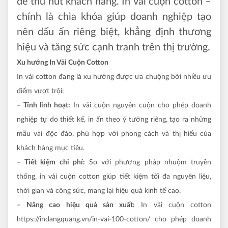
để thu hút khách hàng. In vải cuộn cotton –
chính là chìa khóa giúp doanh nghiệp tạo
nên dấu ấn riêng biệt, khẳng định thương
hiệu và tăng sức cạnh tranh trên thị trường.
Xu hướng In Vải Cuộn Cotton
In vải cotton đang là xu hướng được ưa chuộng bởi nhiều ưu
điểm vượt trội:
– Tính linh hoạt:
In vải cuộn nguyên cuộn cho phép doanh
nghiệp tự do thiết kế, in ấn theo ý tưởng riêng, tạo ra những
mẫu vải độc đáo, phù hợp với phong cách và thị hiếu của
khách hàng mục tiêu.
– Tiết kiệm chi phí:
So với phương pháp nhuộm truyền
thống, in vải cuộn cotton giúp tiết kiệm tối đa nguyên liệu,
thời gian và công sức, mang lại hiệu quả kinh tế cao.
– Nâng cao hiệu quả sản xuất:
In vải cuộn cotton
https://indangquang.vn/in-vai-100-cotton/ cho phép doanh