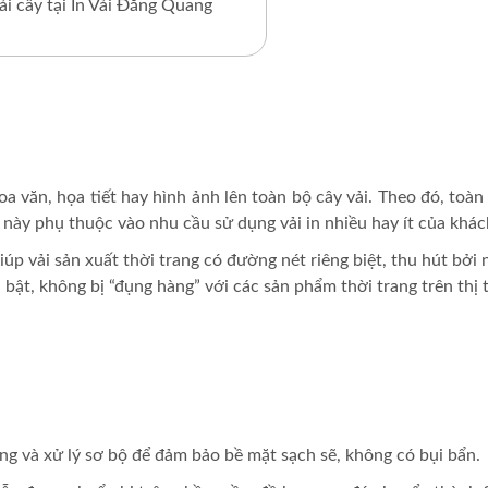
vải cây tại In Vải Đăng Quang
oa văn, họa tiết hay hình ảnh lên toàn bộ cây vải. Theo đó, toà
ều này phụ thuộc vào nhu cầu sử dụng vải in nhiều hay ít của khá
iúp vải sản xuất thời trang có đường nét riêng biệt, thu hút bởi
 bật, không bị “đụng hàng” với các sản phẩm thời trang trên thị 
ợng và xử lý sơ bộ để đảm bảo bề mặt sạch sẽ, không có bụi bẩn.