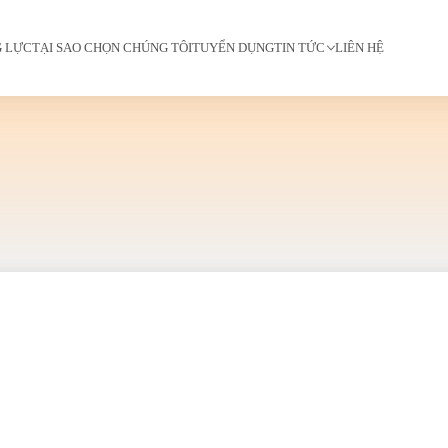
G LỰC
TẠI SAO CHỌN CHÚNG TÔI
TUYỂN DỤNG
TIN TỨC
LIÊN HỆ