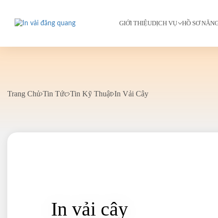
GIỚI THIỆU
DỊCH VỤ
HỒ SƠ NĂN
Trang Chủ
Tin Tức
Tin Kỹ Thuật
In Vải Cây
In vải cây