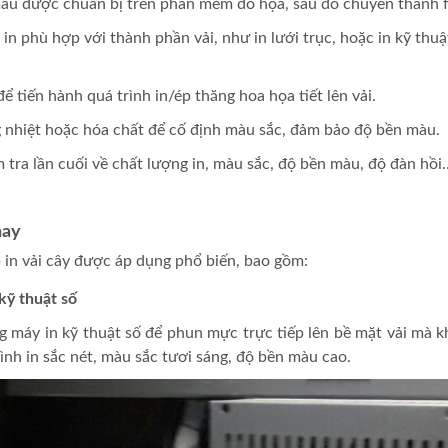
mẫu được chuẩn bị trên phần mềm đồ họa, sau đó chuyển thành fil
in phù hợp với thành phần vải, như in lưới trục, hoặc in kỹ thuậ
ể tiến hành quá trình in/ép thăng hoa họa tiết lên vải.
ng nhiệt hoặc hóa chất để cố định màu sắc, đảm bảo độ bền màu.
m tra lần cuối về chất lượng in, màu sắc, độ bền màu, độ đàn hồi
nay
 in vải cây được áp dụng phổ biến, bao gồm:
kỹ thuật số
g máy in kỹ thuật số để phun mực trực tiếp lên bề mặt vải mà k
ình in sắc nét, màu sắc tươi sáng, độ bền màu cao.