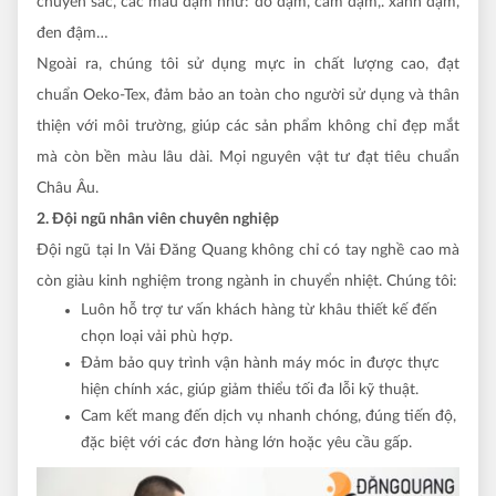
chuyển sắc, các màu đậm như: đỏ đậm, cam đậm,. xanh đậm,
đen đậm…
Ngoài ra, chúng tôi sử dụng mực in chất lượng cao, đạt
chuẩn Oeko-Tex, đảm bảo an toàn cho người sử dụng và thân
thiện với môi trường, giúp các sản phẩm không chỉ đẹp mắt
mà còn bền màu lâu dài. Mọi nguyên vật tư đạt tiêu chuẩn
Châu Âu.
2. Đội ngũ nhân viên chuyên nghiệp
Đội ngũ tại In Vải Đăng Quang không chỉ có tay nghề cao mà
còn giàu kinh nghiệm trong ngành in chuyển nhiệt. Chúng tôi:
Luôn hỗ trợ tư vấn khách hàng từ khâu thiết kế đến
chọn loại vải phù hợp.
Đảm bảo quy trình vận hành máy móc in được thực
hiện chính xác, giúp giảm thiểu tối đa lỗi kỹ thuật.
Cam kết mang đến dịch vụ nhanh chóng, đúng tiến độ,
đặc biệt với các đơn hàng lớn hoặc yêu cầu gấp.