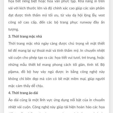
họa tiết riêng biệt hoặc hoa văn phức tạp. Khả năng in trên
vải với kích thước lớn và độ chính xác cao giúp các sản phẩm
đạt được tính thẩm mỹ tối ưu, từ váy dạ hội lộng lẫy, vest
công sở cao cấp, đến các bộ trang phục runway đầy ấn
tượng.
3. Thời trang mặc nhà
Thời trang mặc nhà ngày càng được chú trọng về mặt thiết
kế để mang lại sự thoải mái và tính thẩm mỹ. In chuyển nhiệt
vải cuộn cho phép tạo ra các họa tiết vui tươi, trẻ trung, hoặc
những mẫu thiết kế mang phong cách tối giản, tinh tế. Bộ
pijama, đồ bộ hay váy ngủ được in bằng công nghệ này
không chỉ bền đẹp mà còn có bề mặt mềm mại, giúp người
mặc cảm thấy dễ chịu.
4. Thời trang áo dài
Áo dài cũng là một lĩnh vực ứng dụng nổi bật của in chuyển
nhiệt vải cuộn. Công nghệ này giúp tái hiện hoàn hảo các họa