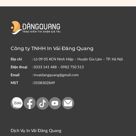
Công ty TNHH In Vải Đăng Quang
Địa chỉ
: Lô 09 05 KCN Ninh Hiệp – Huyện Gia Lâm – TP. Hà Nội
Điện thoại
: 0333 141 488 – 0982 750 513
Email
: invaidangquang@gmail.com
MST
: 0108302849
Dịch Vụ In Vải Đăng Quang