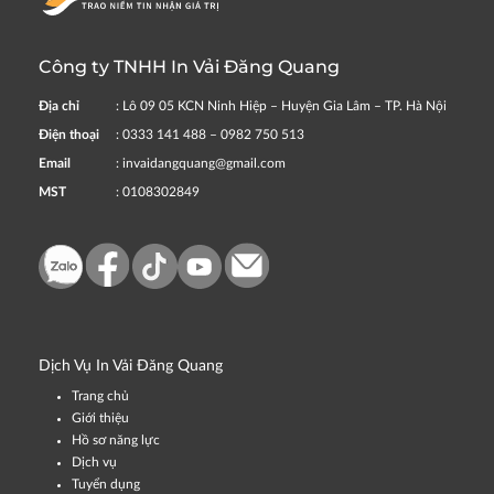
Công ty TNHH In Vải Đăng Quang
Địa chỉ
: Lô 09 05 KCN Ninh Hiệp – Huyện Gia Lâm – TP. Hà Nội
Điện thoại
: 0333 141 488 – 0982 750 513
Email
: invaidangquang@gmail.com
MST
: 0108302849
Dịch Vụ In Vải Đăng Quang
Trang chủ
Giới thiệu
Hồ sơ năng lực
Dịch vụ
Tuyển dụng