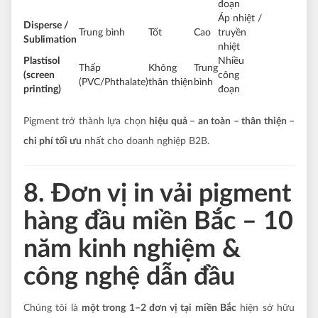
đoạn
Áp nhiệt /
Disperse /
Trung bình
Tốt
Cao
truyền
Sublimation
nhiệt
Plastisol
Nhiều
Thấp
Không
Trung
(screen
công
(PVC/Phthalate)
thân thiện
bình
printing)
đoạn
Pigment trở thành lựa chọn
hiệu quả – an toàn – thân thiện –
chi phí tối ưu
nhất cho doanh nghiệp B2B.
8. Đơn vị in vải pigment
hàng đầu miền Bắc – 10
năm kinh nghiệm &
công nghệ dẫn đầu
Chúng tôi là
một trong 1–2 đơn vị tại miền Bắc
hiện sở hữu