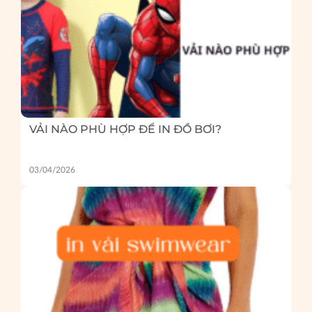
VẢI NÀO PHÙ HỢP ĐỂ IN ĐỒ BƠI?
03/04/2026