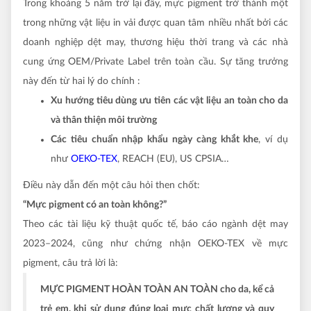
Trong khoảng 5 năm trở lại đây, mực pigment trở thành một
trong những vật liệu in vải được quan tâm nhiều nhất bởi các
doanh nghiệp dệt may, thương hiệu thời trang và các nhà
cung ứng OEM/Private Label trên toàn cầu. Sự tăng trưởng
này đến từ hai lý do chính :
Xu hướng tiêu dùng ưu tiên các vật liệu an toàn cho da
và thân thiện môi trường
Các tiêu chuẩn nhập khẩu ngày càng khắt khe
, ví dụ
như
OEKO-TEX
, REACH (EU), US CPSIA…
Điều này dẫn đến một câu hỏi then chốt:
“Mực pigment có an toàn không?”
Theo các tài liệu kỹ thuật quốc tế, báo cáo ngành dệt may
2023–2024, cũng như chứng nhận OEKO-TEX về mực
pigment, câu trả lời là:
MỰC PIGMENT HOÀN TOÀN AN TOÀN cho da, kể cả
trẻ em, khi sử dụng đúng loại mực chất lượng và quy