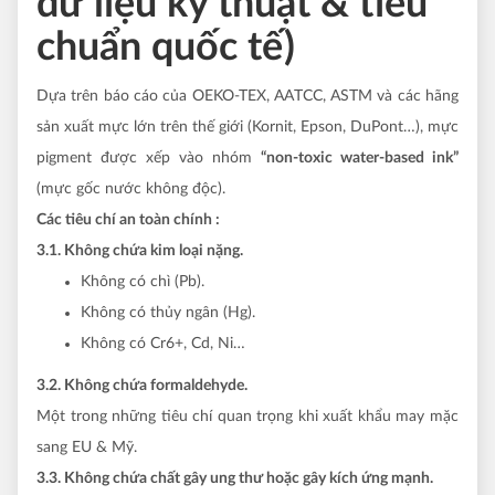
dữ liệu kỹ thuật & tiêu
chuẩn quốc tế)
Dựa trên báo cáo của OEKO-TEX, AATCC, ASTM và các hãng
sản xuất mực lớn trên thế giới (Kornit, Epson, DuPont…), mực
pigment được xếp vào nhóm
“non-toxic water-based ink”
(mực gốc nước không độc).
Các tiêu chí an toàn chính :
3.1. Không chứa kim loại nặng.
Không có chì (Pb).
Không có thủy ngân (Hg).
Không có Cr6+, Cd, Ni…
3.2. Không chứa formaldehyde.
Một trong những tiêu chí quan trọng khi xuất khẩu may mặc
sang EU & Mỹ.
3.3. Không chứa chất gây ung thư hoặc gây kích ứng mạnh.