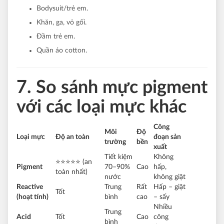
Bodysuit/trẻ em.
Khăn, ga, vỏ gối.
Đầm trẻ em.
Quần áo cotton.
7. So sánh mực pigment
với các loại mực khác
Công
Môi
Độ
Loại mực
Độ an toàn
đoạn sản
trường
bền
xuất
Tiết kiệm
Không
⭐⭐⭐⭐⭐ (an
Pigment
70–90%
Cao
hấp,
toàn nhất)
nước
không giặt
Reactive
Trung
Rất
Hấp – giặt
Tốt
(hoạt tính)
bình
cao
– sấy
Nhiều
Trung
Acid
Tốt
Cao
công
bình