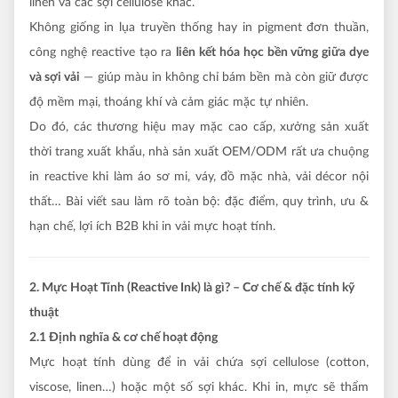
linen và các sợi cellulose khác.
Không giống in lụa truyền thống hay in pigment đơn thuần,
công nghệ reactive tạo ra
liên kết hóa học bền vững giữa dye
và sợi vải
— giúp màu in không chỉ bám bền mà còn giữ được
độ mềm mại, thoáng khí và cảm giác mặc tự nhiên.
Do đó, các thương hiệu may mặc cao cấp, xưởng sản xuất
thời trang xuất khẩu, nhà sản xuất OEM/ODM rất ưa chuộng
in reactive khi làm áo sơ mi, váy, đồ mặc nhà, vải décor nội
thất… Bài viết sau làm rõ toàn bộ: đặc điểm, quy trình, ưu &
hạn chế, lợi ích B2B khi in vải mực hoạt tính.
2. Mực Hoạt Tính (Reactive Ink) là gì? – Cơ chế & đặc tính kỹ
thuật
2.1 Định nghĩa & cơ chế hoạt động
Mực hoạt tính dùng để in vải chứa sợi cellulose (cotton,
viscose, linen…) hoặc một số sợi khác. Khi in, mực sẽ thẩm