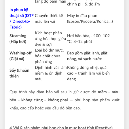
tăng độ bám màu
chỉnh pH & độ ẩm
In phun kỹ
thuật số (DTF
Chuyển thiết kế
Máy in đầu phun
/ Direct-to-
màu lên vải
(Epson/Kyocera/Konica…)
Fabric)
Kích hoạt phản
Steaming
Hơi bão hòa, ~100–102
ứng hóa học giữa
(Hấp hơi)
°C, 8–12 phút
dye & sợi
Loại bỏ dư mực,
Washing-off
Bao gồm giặt lạnh, giặt
hóa chất chưa
(Giặt xả)
nóng, xả sạch nước
phản ứng
Định hình vải, làm
Không dùng nhiệt quá
Sấy & hoàn
mềm & ổn định
cao – tránh làm vải biến
thiện
màu
dạng
Quy trình này đảm bảo vải sau in giữ được độ
mềm – màu
bền – không cứng – không phai
— phù hợp sản phẩm xuất
khẩu, cao cấp hoặc yêu cầu độ bền cao.
4. Vải & sản phẩm phù hợp cho in mực hoạt tính (Reactive)