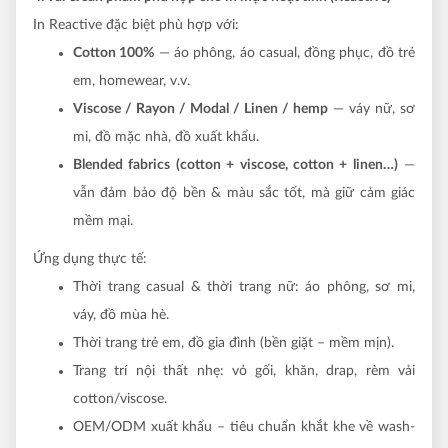
In Reactive đặc biệt phù hợp với:
Cotton 100%
— áo phông, áo casual, đồng phục, đồ trẻ
em, homewear, v.v.
Viscose / Rayon / Modal / Linen / hemp
— váy nữ, sơ
mi, đồ mặc nhà, đồ xuất khẩu.
Blended fabrics (cotton + viscose, cotton + linen…)
—
vẫn đảm bảo độ bền & màu sắc tốt, mà giữ cảm giác
mềm mại.
Ứng dụng thực tế:
Thời trang casual & thời trang nữ: áo phông, sơ mi,
váy, đồ mùa hè.
Thời trang trẻ em, đồ gia đình (bền giặt – mềm mịn).
Trang trí nội thất nhẹ: vỏ gối, khăn, drap, rèm vải
cotton/viscose.
OEM/ODM xuất khẩu – tiêu chuẩn khắt khe về wash-