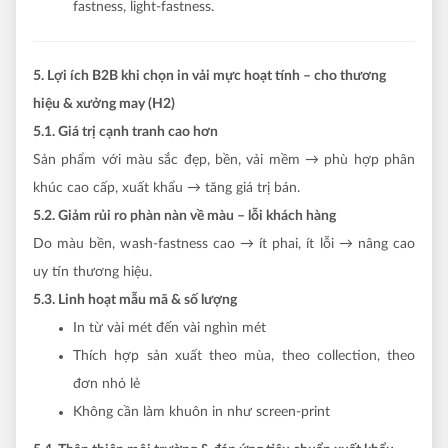
fastness, light-fastness.
5. Lợi ích B2B khi chọn in vải mực hoạt tính – cho thương
hiệu & xưởng may (H2)
5.1. Giá trị cạnh tranh cao hơn
Sản phẩm với màu sắc đẹp, bền, vải mềm → phù hợp phân
khúc cao cấp, xuất khẩu → tăng giá trị bán.
5.2. Giảm rủi ro phàn nàn về màu – lỗi khách hàng
Do màu bền, wash-fastness cao → ít phai, ít lỗi → nâng cao
uy tín thương hiệu.
5.3. Linh hoạt mẫu mã & số lượng
In từ vài mét đến vài nghìn mét
Thích hợp sản xuất theo mùa, theo collection, theo
đơn nhỏ lẻ
Không cần làm khuôn in như screen-print