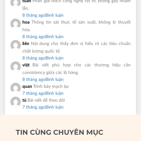
tuấn
Phần giải thích công nghệ rất rõ, không gây nhầm
lẫn.
8 tháng ago
Bình luận
hoa
Thông tin sát thực tế sản xuất, không lý thuyết
hóa.
8 tháng ago
Bình luận
liên
Nội dung cho thấy đơn vị hiểu rõ các tiêu chuẩn
chất lượng quốc tế.
8 tháng ago
Bình luận
việt
Bài viết phù hợp cho các thương hiệu cần
consistency giữa các lô hàng.
8 tháng ago
Bình luận
quan
Trình bày mạch lạc
7 tháng ago
Bình luận
tú
Bài viết dễ theo dõi
7 tháng ago
Bình luận
TIN CÙNG CHUYÊN MỤC