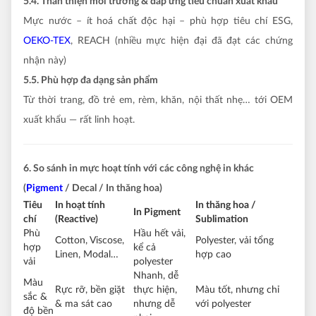
5.4. Thân thiện môi trường & đáp ứng tiêu chuẩn xuất khẩu
Mực nước – ít hoá chất độc hại – phù hợp tiêu chí ESG,
OEKO-TEX
, REACH (nhiều mực hiện đại đã đạt các chứng
nhận này)
5.5. Phù hợp đa dạng sản phẩm
Từ thời trang, đồ trẻ em, rèm, khăn, nội thất nhẹ… tới OEM
xuất khẩu — rất linh hoạt.
6. So sánh in mực hoạt tính với các công nghệ in khác
(
Pigment
/ Decal / In thăng hoa)
Tiêu
In hoạt tính
In thăng hoa /
In Pigment
chí
(Reactive)
Sublimation
Phù
Hầu hết vải,
Cotton, Viscose,
Polyester, vải tổng
hợp
kể cả
Linen, Modal…
hợp cao
vải
polyester
Nhanh, dễ
Màu
Rực rỡ, bền giặt
thực hiện,
Màu tốt, nhưng chỉ
sắc &
& ma sát cao
nhưng dễ
với polyester
độ bền