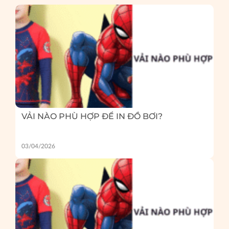
VẢI NÀO PHÙ HỢP ĐỂ IN ĐỒ BƠI?
03/04/2026