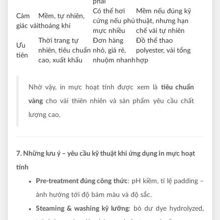
phai
Có thể hơi
Mềm nếu đúng kỹ
Cảm
Mềm, tự nhiên,
cứng nếu phủ
thuật, nhưng hạn
giác vải
thoáng khí
mực nhiều
chế vải tự nhiên
Thời trang tự
Đơn hàng
Đồ thể thao
Ưu
nhiên, tiêu chuẩn
nhỏ, giá rẻ,
polyester, vải tổng
tiên
cao, xuất khẩu
nhuộm nhanh
hợp
Nhờ vậy, in mực hoạt tính được xem là
tiêu chuẩn
vàng
cho vải thiên nhiên và sản phẩm yêu cầu chất
lượng cao.
7. Những lưu ý – yêu cầu kỹ thuật khi ứng dụng in mực hoạt
tính
Pre-treatment đúng công thức
: pH kiềm, tỉ lệ padding –
ảnh hưởng tới độ bám màu và độ sắc.
Steaming & washing kỹ lưỡng
: bỏ dư dye hydrolyzed,