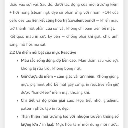
thấu vào sợi vải. Sau đó, dưới tác động của môi trường kiềm
+ hơi nóng (steaming), dye sẽ phản ứng với nhóm –OH của
cellulose tạo
liên kết cộng hóa trị (covalent bond)
— khiến màu
trở thành một phần của sợi vải, không chỉ bám trên bề mặt.
Kết quả: màu in cực kỳ bền — chống phai khi giặt, chịu ánh
sáng, mồ hôi, ma sát.
2.2 Ưu điểm nổi bật của mực Reactive
Màu sắc sống động, độ bền cao
: Màu thấm sâu vào sợi,
không bị rửa trôi, không bong nứt.
Giữ được độ mềm – cảm giác vải tự nhiên
: Không giống
mực pigment phủ bề mặt gây cứng, in reactive vẫn giữ
được “hand-feel” mềm mại, thoáng khí.
Chi tiết và độ phân giải cao
: Họa tiết nhỏ, gradient,
pattern phức tạp in rõ, đẹp.
Thân thiện môi trường (so với nhuộm truyền thống số
lượng lớn / in lụa)
: Mực hòa tan/ môi dung môi nước,