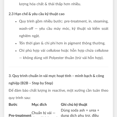
lượng hóa chất & thải thấp hơn nhiều.
2.3 Hạn chế & yêu cầu kỹ thuật cao
Quy trình gồm nhiều bước: pre-treatment, in, steaming,
wash-off — yêu cầu máy móc, kỹ thuật và kiểm soát
nghiêm ngặt.
Tốn thời gian & chi phí hơn in pigment thông thường.
Chỉ phù hợp vải cellulose hoặc hỗn hợp chứa cellulose
— không dùng với Polyester thuần (trừ vải hỗn hợp).
3. Quy trình chuẩn in vải mực hoạt tính – minh bạch & công
nghiệp (B2B – Step by Step)
Để đảm bảo chất lượng in reactive, một xưởng cần tuân theo
quy trình sau:
Bước
Mục đích
Ghi chú kỹ thuật
Dùng soda ash + urea +
Chuẩn bị vải —
Pre-treatment
dung dịch phụ trợ, điều