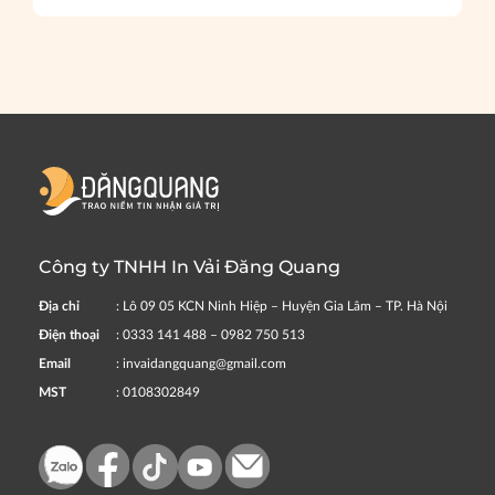
Công ty TNHH In Vải Đăng Quang
Địa chỉ
: Lô 09 05 KCN Ninh Hiệp – Huyện Gia Lâm – TP. Hà Nội
Điện thoại
: 0333 141 488 – 0982 750 513
Email
: invaidangquang@gmail.com
MST
: 0108302849