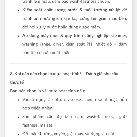
tránh lem màu, đảm bảo wash-fastness chuẩn.
Kiểm soát chất lượng nước & môi trường xử lý
: để
tránh ảnh hưởng ion kim loại cứng làm giảm màu bền,
đòi hỏi xử lý nước hoặc dùng nước mềm.
Áp dụng máy móc & quy trình công nghiệp
: steamer,
washing range, dryer, kiểm soát PH, nhiệt độ – đảm
bảo tiêu chuẩn xuất khẩu.
8. Khi nào nên chọn in mực hoạt tính? – Đánh giá nhu cầu
thực tế
Bạn nên chọn in vải mực hoạt tính nếu:
Vải sử dụng là cotton, viscose, linen, modal hoặc hỗn
hợp thiên nhiên.
Sản phẩm cần độ bền cao: wash-fastness, light-
fastness, ma sát.
Đồ mặc thường xuyên, giặt máy, sử dụng lâu dài.