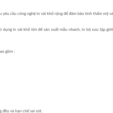
ều yêu cầu công nghệ in vải khổ rộng để đảm bảo tính thẩm mỹ và
 dụng in vải khổ lớn để sản xuất mẫu nhanh, in bộ sưu tập giớ
bao gồm :
 đều và hạn chế sai sót.