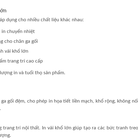
lớn
 áp dụng cho nhiều chất liệu khác nhau:
p in chuyển nhiệt
ng cho chăn ga gối
nh vải khổ lớn
hẩm trang trí cao cấp
 lượng in và tuổi thọ sản phẩm.
 ga gối đệm, cho phép in họa tiết liền mạch, khổ rộng, không nối
.
 trang trí nội thất. In vải khổ lớn giúp tạo ra các bức tranh 
tượng.