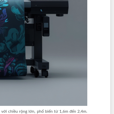
i với chiều rộng lớn, phổ biến từ 1,6m đến 2,4m.