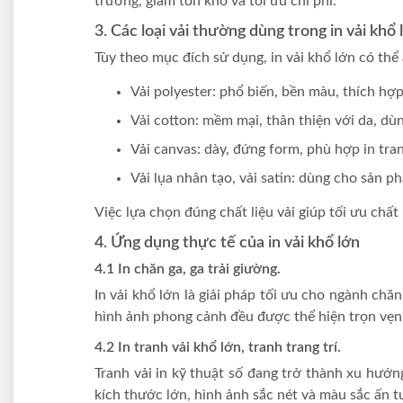
trường, giảm tồn kho và tối ưu chi phí.
3. Các loại vải thường dùng trong in vải khổ 
Tùy theo mục đích sử dụng, in vải khổ lớn có thể
Vải polyester: phổ biến, bền màu, thích hợ
Vải cotton: mềm mại, thân thiện với da, dù
Vải canvas: dày, đứng form, phù hợp in tra
Vải lụa nhân tạo, vải satin: dùng cho sản p
Việc lựa chọn đúng chất liệu vải giúp tối ưu chất
4. Ứng dụng thực tế của in vải khổ lớn
4.1 In chăn ga, ga trải giường.
In vải khổ lớn là giải pháp tối ưu cho ngành chăn
hình ảnh phong cảnh đều được thể hiện trọn vẹn
4.2 In tranh vải khổ lớn, tranh trang trí.
Tranh vải in kỹ thuật số đang trở thành xu hướng
kích thước lớn, hình ảnh sắc nét và màu sắc ấn 