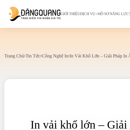
GIỚI THIỆU
DỊCH VỤ
HỒ SƠ NĂNG LỰC
Trang Chủ
Tin Tức
Công Nghệ In
In Vải Khổ Lớn – Giải Pháp In
In vải khổ lớn – Giả