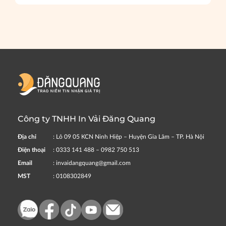
Công ty TNHH In Vải Đăng Quang
Địa chỉ
: Lô 09 05 KCN Ninh Hiệp – Huyện Gia Lâm – TP. Hà Nội
Điện thoại
: 0333 141 488 – 0982 750 513
Email
: invaidangquang@gmail.com
MST
: 0108302849