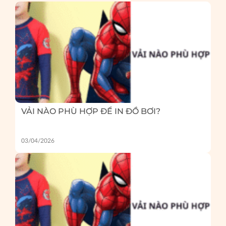
VẢI NÀO PHÙ HỢP ĐỂ IN ĐỒ BƠI?
03/04/2026