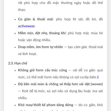
rất phù hợp cho đồ mặc thường ngày hoặc đồ thể
thao.
Co giãn & thoải mái
: phù hợp fit sát, đồ bó, đồ
activewear.
Mềm mịn, dệt nhẹ, thoáng khí
: phù hợp mặc mùa hè
hoặc vận động nhiều.
Drap mềm, ôm form tự nhiên
— tạo cảm giác thoải mái
và linh hoạt.
2.3. Hạn chế
Không giữ form cấu trúc cứng
— vải dễ co giãn quá
mức, có thể mất form nếu không có sợi co/ép biên.
1
Độ bền mài mòn & chống xé thấp hơn vải dệt (woven)
— Knit dễ bị móc, xù sợi nếu sử dụng lâu hoặc ma sát
nhiều.
Khó may/thiết kế phom dáng đứng
— do co giãn, khó