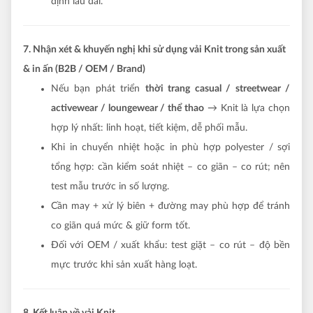
định lâu dài.
7. Nhận xét & khuyến nghị khi sử dụng vải Knit trong sản xuất
& in ấn (B2B / OEM / Brand)
Nếu bạn phát triển
thời trang casual / streetwear /
activewear / loungewear / thể thao
→ Knit là lựa chọn
hợp lý nhất: linh hoạt, tiết kiệm, dễ phối mẫu.
Khi in chuyển nhiệt hoặc in phù hợp polyester / sợi
tổng hợp: cần kiểm soát nhiệt – co giãn – co rút; nên
test mẫu trước in số lượng.
Cần may + xử lý biên + đường may phù hợp để tránh
co giãn quá mức & giữ form tốt.
Đối với OEM / xuất khẩu: test giặt – co rút – độ bền
mực trước khi sản xuất hàng loạt.
8. Kết luận về vải Knit