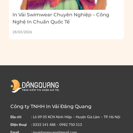
In Vải Swimwear Chuyên Nghiệp – Công
Nghệ In Chuẩn Quốc Tế
28/03/2026
Công ty TNHH In Vải Đăng Quang
Địa chỉ
: Lô 09 05 KCN Ninh Hiệp – Huyện Gia Lâm – TP. Hà Nội
Điện thoại
: 0333 141 488 – 0982 750 513
Email
: invaidangquang@gmail.com