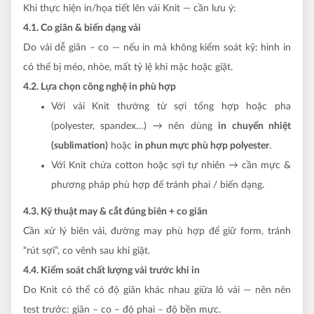
Khi thực hiện in/họa tiết lên vải Knit — cần lưu ý:
4.1. Co giãn & biến dạng vải
Do vải dễ giãn – co — nếu in mà không kiểm soát kỹ: hình in
có thể bị méo, nhòe, mất tỷ lệ khi mặc hoặc giặt.
4.2. Lựa chọn công nghệ in phù hợp
Với vải Knit thường từ sợi tổng hợp hoặc pha
(polyester, spandex…) → nên dùng
in chuyển nhiệt
(sublimation)
hoặc
in phun mực phù hợp polyester
.
Với Knit chứa cotton hoặc sợi tự nhiên → cần mực &
phương pháp phù hợp để tránh phai / biến dạng.
4.3. Kỹ thuật may & cắt đúng biên + co giãn
Cần xử lý biên vải, đường may phù hợp để giữ form, tránh
“rút sợi”, co vênh sau khi giặt.
4.4. Kiểm soát chất lượng vải trước khi in
Do Knit có thể có độ giãn khác nhau giữa lô vải — nên nên
test trước: giãn – co – độ phai – độ bền mực.