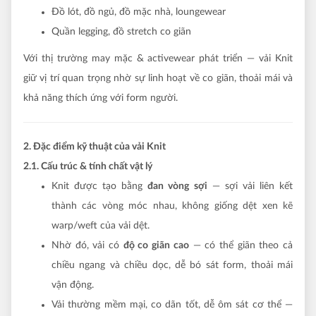
Đồ lót, đồ ngủ, đồ mặc nhà, loungewear
Quần legging, đồ stretch co giãn
Với thị trường may mặc & activewear phát triển — vải Knit
giữ vị trí quan trọng nhờ sự linh hoạt về co giãn, thoải mái và
khả năng thích ứng với form người.
2. Đặc điểm kỹ thuật của vải Knit
2.1. Cấu trúc & tính chất vật lý
Knit được tạo bằng
đan vòng sợi
— sợi vải liên kết
thành các vòng móc nhau, không giống dệt xen kẽ
warp/weft của vải dệt.
Nhờ đó, vải có
độ co giãn cao
— có thể giãn theo cả
chiều ngang và chiều dọc, dễ bó sát form, thoải mái
vận động.
Vải thường mềm mại, co dãn tốt, dễ ôm sát cơ thể —