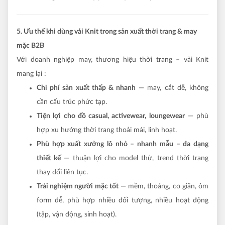
5. Ưu thế khi dùng vải Knit trong sản xuất thời trang & may
mặc B2B
Với doanh nghiệp may, thương hiệu thời trang – vải Knit
mang lại :
Chi phí sản xuất thấp & nhanh
— may, cắt dễ, không
cần cấu trúc phức tạp.
Tiện lợi cho đồ casual, activewear, loungewear
— phù
hợp xu hướng thời trang thoải mái, linh hoạt.
Phù hợp xuất xưởng lô nhỏ – nhanh mẫu – đa dạng
thiết kế
— thuận lợi cho model thử, trend thời trang
thay đổi liên tục.
Trải nghiệm người mặc tốt
— mềm, thoáng, co giãn, ôm
form dễ, phù hợp nhiều đối tượng, nhiều hoạt động
(tập, vận động, sinh hoạt).