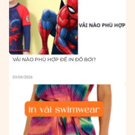
VẢI NÀO PHÙ HỢP ĐỂ IN ĐỒ BƠI?
03/04/2026