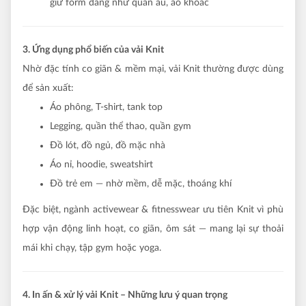
giữ form dáng như quần âu, áo khoác
3. Ứng dụng phổ biến của vải Knit
Nhờ đặc tính co giãn & mềm mại, vải Knit thường được dùng
để sản xuất:
Áo phông, T-shirt, tank top
Legging, quần thể thao, quần gym
Đồ lót, đồ ngủ, đồ mặc nhà
Áo nỉ, hoodie, sweatshirt
Đồ trẻ em — nhờ mềm, dễ mặc, thoáng khí
Đặc biệt, ngành activewear & fitnesswear ưu tiên Knit vì phù
hợp vận động linh hoạt, co giãn, ôm sát — mang lại sự thoải
mái khi chạy, tập gym hoặc yoga.
4. In ấn & xử lý vải Knit – Những lưu ý quan trọng