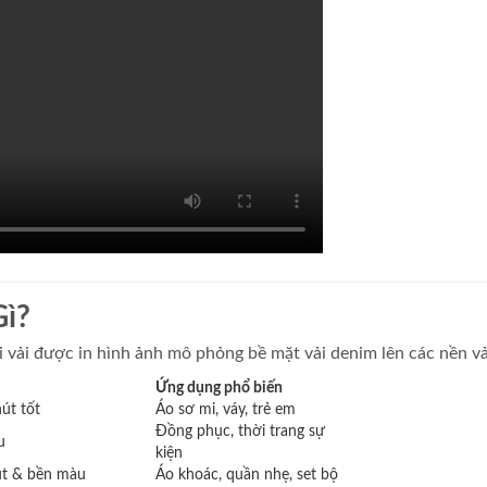
Gì?
oại vải được in hình ảnh mô phỏng bề mặt vải denim lên các nền v
Ứng dụng phổ biến
út tốt
Áo sơ mi, váy, trẻ em
Đồng phục, thời trang sự
u
kiện
út & bền màu
Áo khoác, quần nhẹ, set bộ