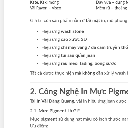
Kate, Kaki mỏng
Dày vừa – đứng 
Vải Rayon – Visco
Mềm rũ – thoáng
Giá trị của sản phẩm nằm ở
bề mặt in
, mô phỏng 
Hiệu ứng
wash stone
Hiệu ứng
cào xước 3D
Hiệu ứng
chỉ may vàng / da cam truyền thố
Hiệu ứng
túi sau quần jean
Hiệu ứng
râu mèo, fading, bóng xước
Tất cả được thực hiện
mà không cần
xử lý wash 
2. Công Nghệ In Mực Pigmen
Tại
In Vải Đăng Quang
, vải in hiệu ứng jean đượ
2.1. Mực Pigment Là Gì?
Mực
pigment
sử dụng hạt màu có kích thước nano
Ưu điểm: