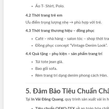
Áo T- Shirt, Polo.
4.2 Thời trang trẻ em
Ưu điểm trọng lượng nhẹ → phù hợp với trẻ.
4.3 Thời trang thương hiệu – đồng phục
Café – nhà hàng – salon tóc – shop thời tra
Đồng phục concept “Vintage Denim Look”.
4.4 Quà tặng – phụ kiện – sản phẩm trang trí
Túi tote jean giả.
Bao gối sofa.
Rèm trang trí dạng denim phong cách Hàn.
5. Đảm Bảo Tiêu Chuẩn Chấ
Tại
In Vải Đăng Quang
, quy trình sản xuất vải in 
Tiêu chuẩn OEKO-TEX
về an toàn hóa chấ