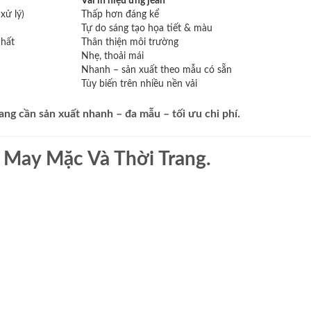
Vải in hiệu ứng jean
xử lý)
Thấp hơn đáng kể
Tự do sáng tạo họa tiết & màu
chất
Thân thiện môi trường
Nhẹ, thoải mái
Nhanh – sản xuất theo mẫu có sẵn
Tùy biến trên nhiều nền vải
ang cần sản xuất nhanh – đa mẫu – tối ưu chi phí.
 May Mặc Và Thời Trang.