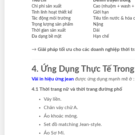
Tiêu chí
Denim truyền thống
Chi phí sản xuất
Cao (nhuộm + wash + 
Tính linh hoạt thiết kế
Giới hạn
Tác động môi trường
Tiêu tốn nước & hóa 
Trọng lượng sản phẩm
Nặng
Thời gian sản xuất
Dài
Đa dạng bề mặt
Hạn chế
→
Giải pháp tối ưu cho các doanh nghiệp thời tr
4. Ứng Dụng Thực Tế Trong
Vải in hiệu ứng jean
được ứng dụng mạnh mẽ ở :
4.1 Thời trang nữ và thời trang đường phố
Váy liền.
Chân váy chữ A.
Áo khoác mỏng.
Set đồ matching Jean-style.
Áo Sơ Mi.