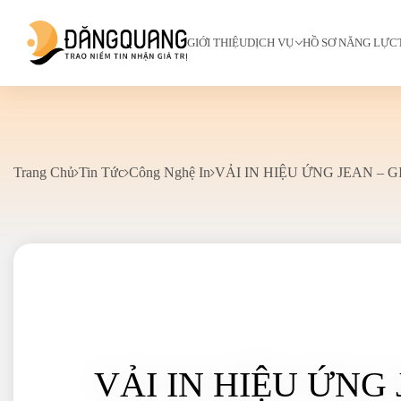
GIỚI THIỆU
DỊCH VỤ
HỒ SƠ NĂNG LỰC
Trang Chủ
Tin Tức
Công Nghệ In
VẢI IN HIỆU ỨNG JEAN –
VẢI IN HIỆU ỨNG