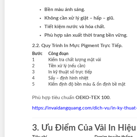
Bền màu ánh sáng.
Không cần xử lý giặt – hấp – giũ.
Tiết kiệm nước và hóa chất.
Phù hợp sản xuất thời trang bền vững.
2.2. Quy Trình In Mực Pigment Trực Tiếp.
Bước
Công đoạn
1
Kiểm tra chất lượng mặt vải
2
Tiền xử lý (nếu cần)
3
In kỹ thuật số trực tiếp
4
Sấy – định hình nhiệt
5
Kiểm định độ bền màu & ổn định bề mặt
Phù hợp tiêu chuẩn
OEKO-TEX 100
.
https://invaidangquang.com/dich-vu/in-ky-thuat-
3. Ưu Điểm Của Vải In Hiệ