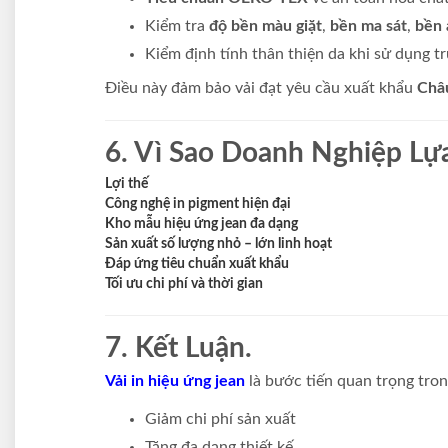
Kiểm tra
độ bền màu giặt
,
bền ma sát
,
bền 
Kiểm định tính thân thiện da khi sử dụng tr
Điều này đảm bảo vải đạt yêu cầu xuất khẩu
Châ
6. Vì Sao Doanh Nghiệp Lự
Lợi thế
Công nghệ in pigment hiện đại
Kho mẫu hiệu ứng jean đa dạng
Sản xuất số lượng nhỏ – lớn linh hoạt
Đáp ứng tiêu chuẩn xuất khẩu
Tối ưu chi phí và thời gian
7. Kết Luận.
Vải in hiệu ứng jean
là bước tiến quan trọng tron
Giảm chi phí sản xuất
Tăng đa dạng thiết kế