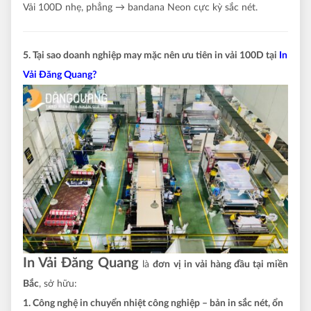
Vải 100D nhẹ, phẳng → bandana Neon cực kỳ sắc nét.
5. Tại sao doanh nghiệp may mặc nên ưu tiên in vải 100D tại
In
Vải Đăng Quang?
In Vải Đăng Quang
là
đơn vị in vải hàng đầu tại miền
Bắc
, sở hữu:
1. Công nghệ in chuyển nhiệt công nghiệp – bản in sắc nét, ổn