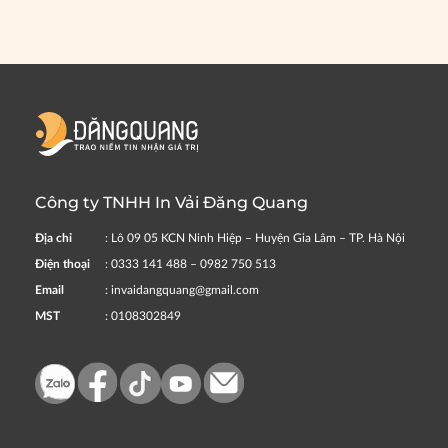
Công ty TNHH In Vải Đăng Quang
Địa chỉ
: Lô 09 05 KCN Ninh Hiệp – Huyện Gia Lâm – TP. Hà Nội
Điện thoại
: 0333 141 488 – 0982 750 513
Email
: invaidangquang@gmail.com
MST
: 0108302849