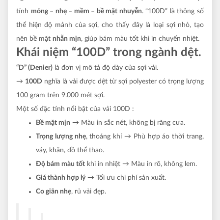
tính
mỏng – nhẹ – mềm – bề mặt nhuyễn
. “100D” là thông số
thể hiện độ mảnh của sợi, cho thấy đây là loại sợi nhỏ, tạo
nên bề mặt
nhẵn mịn
, giúp bám màu tốt khi in chuyển nhiệt.
Khái niệm “100D” trong ngành dệt.
“D” (Denier)
là đơn vị mô tả độ dày của sợi vải.
→
100D
nghĩa là vải được dệt từ sợi polyester có trọng lượng
100 gram trên 9.000 mét sợi.
Một số đặc tính nổi bật của vải 100D :
Bề mặt mịn
→ Màu in sắc nét, không bị răng cưa.
Trọng lượng nhẹ
, thoáng khí → Phù hợp áo thời trang,
váy, khăn, đồ thể thao.
Độ bám màu tốt
khi in nhiệt → Màu in rõ, không lem.
Giá thành hợp lý
→ Tối ưu chi phí sản xuất.
Co giãn nhẹ
, rủ vải đẹp.