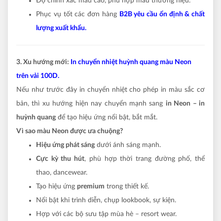
Độ chính xác màu cao, phù hợp mẫu thương hiệu.
Phục vụ tốt các đơn hàng
B2B yêu cầu ổn định & chất
lượng xuất khẩu.
3. Xu hướng mới:
In chuyển nhiệt huỳnh quang màu Neon
trên vải 100D.
Nếu như trước đây in chuyển nhiệt cho phép in màu sắc cơ
bản, thì xu hướng hiện nay chuyển mạnh sang
in Neon – in
huỳnh quang
để tạo hiệu ứng nổi bật, bắt mắt.
Vì sao màu Neon được ưa chuộng?
Hiệu ứng phát sáng
dưới ánh sáng mạnh.
Cực kỳ thu hút
, phù hợp thời trang đường phố, thể
thao, dancewear.
Tạo hiệu ứng
premium
trong thiết kế.
Nổi bật khi trình diễn, chụp lookbook, sự kiện.
Hợp với các bộ sưu tập mùa hè – resort wear.