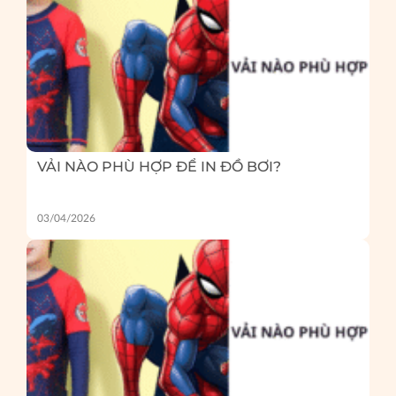
VẢI NÀO PHÙ HỢP ĐỂ IN ĐỒ BƠI?
03/04/2026