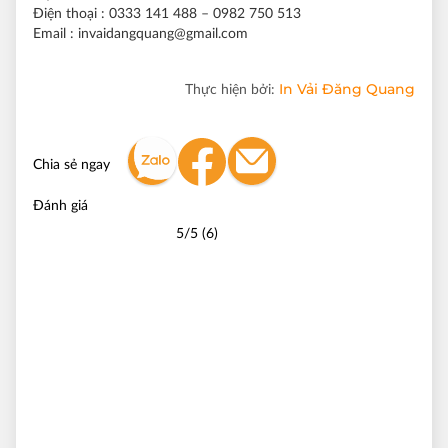
Điện thoại
: 0333 141 488 – 0982 750 513
Email
: invaidangquang@gmail.com
In Vải Đăng Quang
Thực hiện bởi:
Chia sẻ ngay
Đánh giá
5/5 (6)