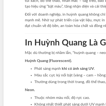
túi xách, đồ thể thao, nhãn mác – tag treo, ba
tạo hiệu ứng “bật màu”, tăng nhận diện và cải thiệ
Đối với doanh nghiệp, in huỳnh quang không chỉ 
mạnh mẽ. Nhờ sự phát triển của vật liệu, mực in
đạt chuẩn về độ bền, an toàn hóa chất và đồng n
In Huỳnh Quang Là G
Mặc dù thường bị nhầm lẫn, “huỳnh quang – neon
Huỳnh Quang (Fluorescent).
Phát sáng mạnh
khi có ánh sáng UV
.
Màu sắc cực kỳ nổi bật (vàng – cam – hồng 
Thường dùng trong thời trang, đồ thể thao,
Neon.
Thuộc nhóm màu nổi, độ rực cao.
Không nhất thiết phát sáng dưới UV mạnh