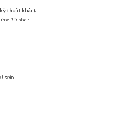
 kỹ thuật khác).
 ứng 3D nhẹ :
ả trên :