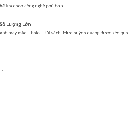
 thể lựa chọn công nghệ phù hợp.
t Số Lượng Lớn
gành may mặc – balo – túi xách. Mực huỳnh quang được kéo qua
n.