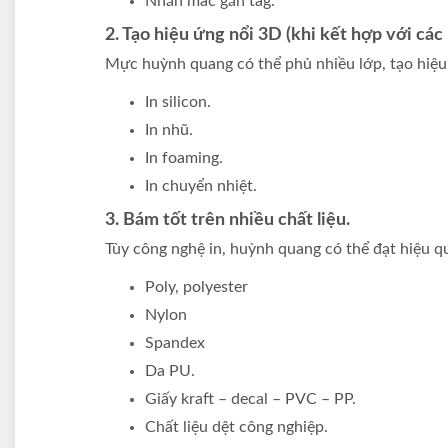
Nhãn mác gắn tag.
2. Tạo hiệu ứng nổi 3D (khi kết hợp với các
Mực huỳnh quang có thể phủ nhiều lớp, tạo hiệu
In silicon.
In nhũ.
In foaming.
In chuyển nhiệt.
3. Bám tốt trên nhiều chất liệu.
Tùy công nghệ in, huỳnh quang có thể đạt hiệu qu
Poly, polyester
Nylon
Spandex
Da PU.
Giấy kraft – decal – PVC – PP.
Chất liệu dệt công nghiệp.