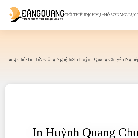
GIỚI THIỆU
DỊCH VỤ
HỒ SƠ NĂNG LỰC
Trang Chủ
Tin Tức
Công Nghệ In
In Huỳnh Quang Chuyên Nghiệp 
In Huỳnh Quang Chuy