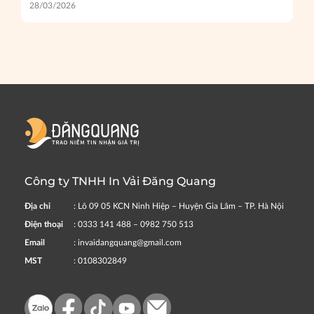
28/03/2026
Công ty TNHH In Vải Đăng Quang
Địa chỉ
: Lô 09 05 KCN Ninh Hiệp – Huyện Gia Lâm – TP. Hà Nội
Điện thoại
: 0333 141 488 – 0982 750 513
Email
: invaidangquang@gmail.com
MST
: 0108302849