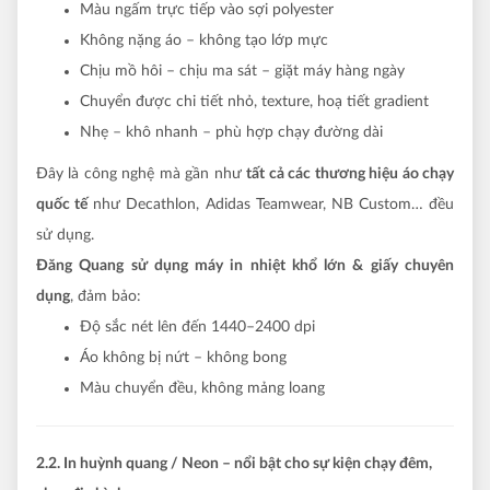
Màu ngấm trực tiếp vào sợi polyester
Không nặng áo – không tạo lớp mực
Chịu mồ hôi – chịu ma sát – giặt máy hàng ngày
Chuyển được chi tiết nhỏ, texture, hoạ tiết gradient
Nhẹ – khô nhanh – phù hợp chạy đường dài
Đây là công nghệ mà gần như
tất cả các thương hiệu áo chạy
quốc tế
như Decathlon, Adidas Teamwear, NB Custom… đều
sử dụng.
Đăng Quang sử dụng máy in nhiệt khổ lớn & giấy chuyên
dụng
, đảm bảo:
Độ sắc nét lên đến 1440–2400 dpi
Áo không bị nứt – không bong
Màu chuyển đều, không mảng loang
2.2. In huỳnh quang / Neon – nổi bật cho sự kiện chạy đêm,