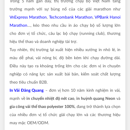
Trong 5 năm gần đây, thị trường chạy bộ Việt Nam tăng
trưởng mạnh với sự bùng nổ của các giải marathon như
VnExpress Marathon
,
Techcombank Marathon
,
VPBank Hanoi
Marathon
…, kéo theo nhu cầu in áo chạy bộ số lượng lớn
cho đơn vị tổ chức, câu lạc bộ chạy (running club), thương
hiệu thể thao và doanh nghiệp tài trợ.
Tuy nhiên, thị trường lại xuất hiện nhiều xưởng in nhỏ lẻ, in
màu dễ phai, vải nóng bí, độ bền kém khi chạy đường dài.
Điều này tạo ra khoảng trống lớn cho các đơn vị in chuyên
nghiệp có năng lực sản xuất bài bản, kiểm soát chất lượng
theo tiêu chuẩn B2B.
In Vải Đăng Quang
– đơn vị hơn 10 năm kinh nghiệm in vải,
mạnh về
in chuyển nhiệt độ nét cao
,
in huỳnh quang Neon
và
gia công vải thể thao polyester 100%
, đang trở thành lựa chọn
của nhiều đơn vị tổ chức giải chạy lớn và các thương hiệu
may mặc OEM/ODM.