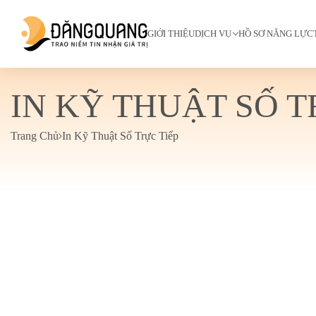
GIỚI THIỆU
DỊCH VỤ
HỒ SƠ NĂNG LỰC
IN KỸ THUẬT SỐ T
Trang Chủ
In Kỹ Thuật Số Trực Tiếp