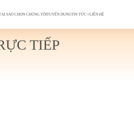
TẠI SAO CHỌN CHÚNG TÔI
TUYỂN DỤNG
TIN TỨC
LIÊN HỆ
RỰC TIẾP