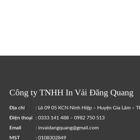
Công ty TNHH In Vải Đăng Quang
Địa chỉ
: Lô 09 05 KCN Ninh Hiệp – Huyện Gia Lâm – T
Điện thoại
: 0333 141 488 – 0982 750 513
Email
: invaidangquang@gmail.com
MST
: 0108302849