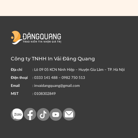
Công ty TNHH In Vải Đăng Quang
Địa chỉ
: Lô 09 05 KCN Ninh Hiệp – Huyện Gia Lâm – TP. Hà Nội
Điện thoại
: 0333 141 488 – 0982 750 513
Email
: invaidangquang@gmail.com
MST
: 0108302849