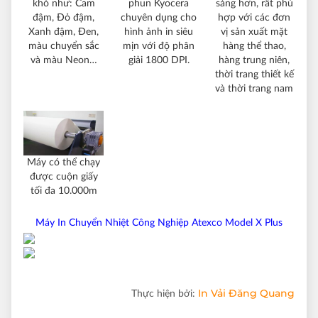
phun Kyocera
khó như: Cam
sáng hơn, rất phù
chuyên dụng cho
đậm, Đỏ đậm,
hợp với các đơn
hình ảnh in siêu
Xanh đậm, Đen,
vị sản xuất mặt
mịn với độ phân
màu chuyển sắc
hàng thể thao,
giải 1800 DPI.
và màu Neon…
hàng trung niên,
thời trang thiết kế
và thời trang nam
Máy có thể chạy
được cuộn giấy
tối đa 10.000m
Máy In Chuyển Nhiệt Công Nghiệp Atexco Model X Plus
In Vải Đăng Quang
Thực hiện bởi: