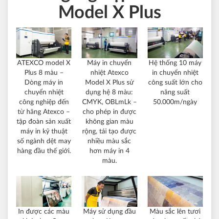
Model X Plus
ATEXCO model X
Máy in chuyển
Hệ thống 10 máy
Plus 8 màu –
nhiệt Atexco
in chuyển nhiệt
Dòng máy in
Model X Plus sử
công suất lớn cho
chuyển nhiệt
dụng hệ 8 màu:
năng suất
công nghiệp đến
CMYK, OBLmLk –
50.000m/ngày
từ hãng Atexco –
cho phép in được
tập đoàn sản xuất
không gian màu
máy in kỹ thuật
rộng, tái tạo được
số ngành dệt may
nhiều màu sắc
hàng đầu thế giới.
hơn máy in 4
màu.
Máy sử dụng đầu
In được các màu
Màu sắc lên tươi