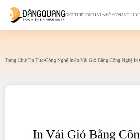
GIỚI THIỆU
DỊCH VỤ
HỒ SƠ NĂNG LỰC
Trang Chủ
Tin Tức
Công Nghệ In
In Vải Gió Bằng Công Nghệ In
In Vải Gió Bằng Côn