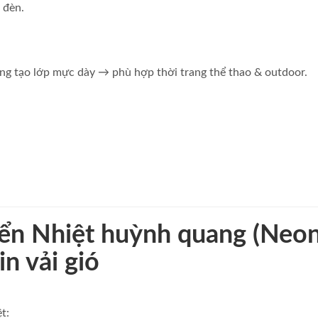
 đèn.
ông tạo lớp mực dày → phù hợp thời trang thể thao & outdoor.
ển Nhiệt huỳnh quang (Neon
n vải gió
t: